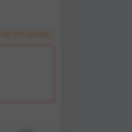
 / 没有任何群聊 / 站长担保 💛 ｜ 本站永久免费 · 无需注册 · 企业级数据安全保障
极值预测