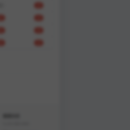
双
对
双
对
单
对
单
对
联系方式
400-888-6666