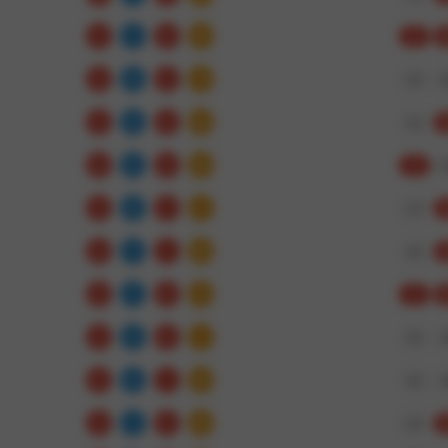
4
7
9
20
大
5
9
5
19
小
2
4
2
08
大
6
3
0
09
小
5
9
7
21
小
0
7
1
08
大
5
7
0
12
小
3
3
5
11
大
5
0
1
06
大
2
1
5
08
大