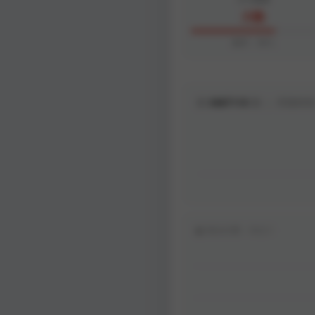
大数
概率：68%
第
3467115
期 ｜ 开奖时间：
算法引擎：V3.2.1