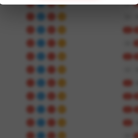
6
1
3
10
大
7
2
4
13
大
0
4
6
10
小
3
1
7
11
大
0
3
1
04
小
2
1
7
10
大
1
5
6
12
小
5
6
8
19
大
5
1
1
07
小
5
7
7
19
大
5
1
3
09
大