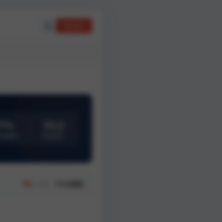
登录
77%
V3.2
前准确率
算法版本
公众号：
PC28预测