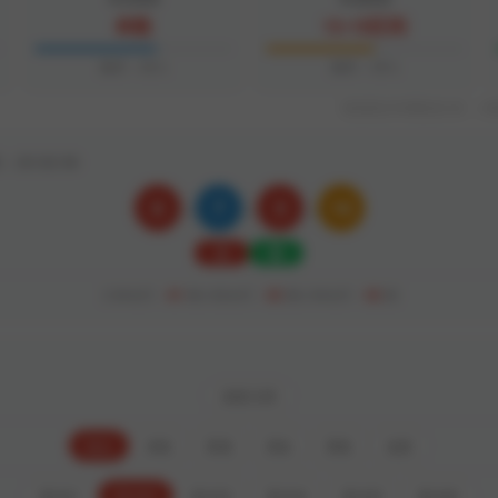
单数
13-15区间
概率：62%
概率：55%
根据最近50期数据分析，大数
23:32:36
+
+
=
6
7
3
16
大
双
大单未开：
01
期
小双未开：
03
期
小单未开：
02
期
加拿大28
组合
杀组
双项
四余
双组
龙虎
算法01
算法02
算法03
算法04
算法05
算法06