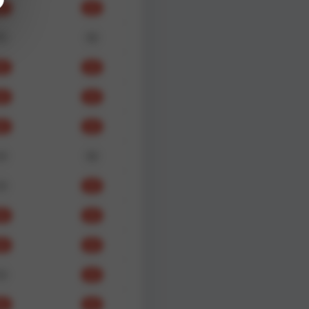
双
对
双
错
双
对
单
对
双
对
单
错
单
对
单
对
单
对
双
对
单
对